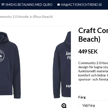
SMIDIG BETALNING MED QLIRO
HA@ACTIONOCHTREND.SE
mmunity 2.0 Hoodie Jr (Åhus Beach)
Craft Co
Beach)
449 SEK
Community 2.0 Hood
design för lugna stu
funktionellt materi
komfort och bidrar t
sponsor- och företa
Färg