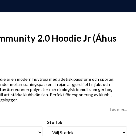
mmunity 2.0 Hoodie Jr (Åhus
ie är en modern huvtröja med atletisk passform och sportig
nder mellan träningspassen. Tröjan är gjord i ett mjukt och
al av återvunnen polyester och ekologisk bomull som ger hög
ill att stärka klubbkänslan. Perfekt för exponering av klubb-,
gsloggor.
Läs mer...
Storlek