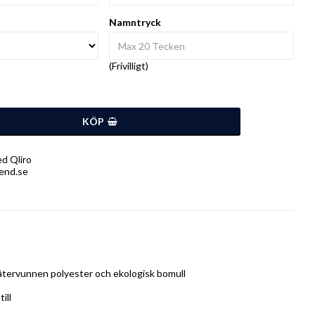
Namntryck
(Frivilligt)
KÖP
d Qliro
end.se
 återvunnen polyester och ekologisk bomull

ll
