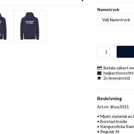
Namntryck
Betala säkert me
ha@actionochtr
2v leveranstid
Beskrivning
Art.nr: åhus3011
• Mjukt material av
• Borstad insida

• Känguruficka framti
• Regular fit