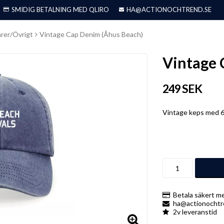
SMIDIG BETALNING MED QLIRO
HA@ACTIONOCHTREND.SE
rer/Övrigt
Vintage Cap Denim (Åhus Beach)
Vintage 
249 SEK
Vintage keps med 6
Betala säkert me
ha@actionochtr
2v leveranstid